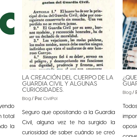
LA CREACIÓN DEL CUERPO DE LA
¿QUE
GUARDIA CIVIL Y ALGUNAS
GUAR
CURIOSIDADES.
/ 
Blog
/ Por
Blog
CivilPol
eyendo
Todos
Seguro que opositando a la Guardia
 total
impo
Civil, alguna vez te ha surgido la
ndo la
opos
curiosidad de saber cuándo se creó
conve