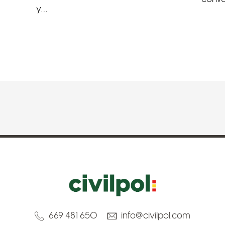
y…
669 481 650
info@civilpol.com