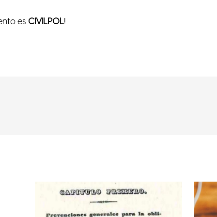
ento es
CIVILPOL
!