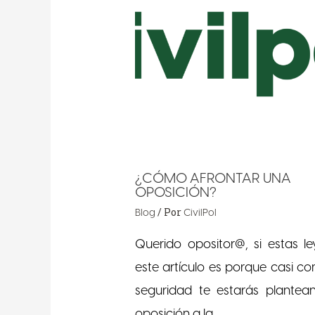
¿CÓMO AFRONTAR UNA
OPOSICIÓN?
/ Por
Blog
CivilPol
Querido opositor@, si estas l
este artículo es porque casi con
seguridad te estarás plantea
oposición a la…