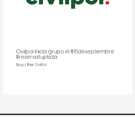
Civilpol inicia grupo el #15deseptiembre
#reservatuplaza
/ Por
Blog
CivilPol