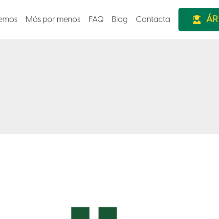
ÁR
cemos
Más por menos
FAQ
Blog
Contacta